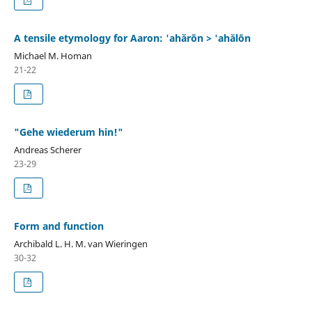
A tensile etymology for Aaron: 'ahărōn > 'ahălōn
Michael M. Homan
21-22
"Gehe wiederum hin!"
Andreas Scherer
23-29
Form and function
Archibald L. H. M. van Wieringen
30-32